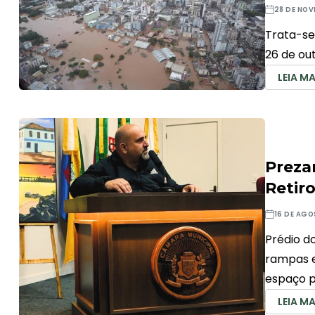
28 DE NO
Trata-se
26 de ou
LEIA MA
Preza
Retiro
16 DE AGO
Prédio d
rampas e
espaço p
LEIA MA