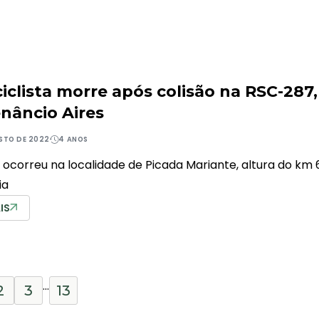
iclista morre após colisão na RSC-287,
nâncio Aires
STO DE 2022
4 ANOS
 ocorreu na localidade de Picada Mariante, altura do km 
ia
IS
…
2
3
13