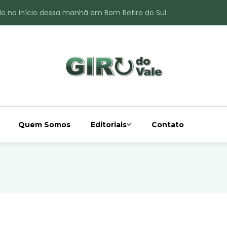
do no início dessa manhã em Bom Retiro do Sul
ade é registrado no interior de Bom Retiro do Sul
 chuva acima da média
 interior de Bom Retiro do Sul
o do Rio Taquari
Quem Somos
Editoriais
Contato