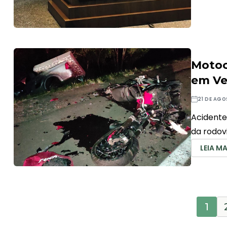
Motoc
em Ve
21 DE AGO
Acidente
da rodov
LEIA MA
1