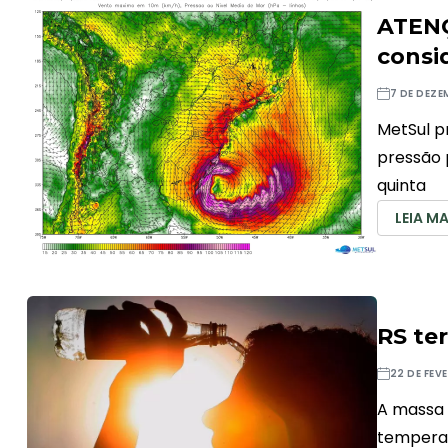
ATENÇ
consi
7 DE DEZE
MetSul p
pressão 
quinta
LEIA MA
RS ter
22 DE FEV
A massa 
tempera