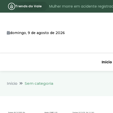
Trends do Vale
Mulher morre em acidente registra
Assassinato com requintes de crueld
RS terá inverno com menos frio, e
domingo, 9 de agosto de 2026
Identificado o jovem assassinado no
CHEIA: Acompanhe o nível atualizad
Início
Início
Sem categoria