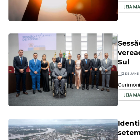
LEIA MA
Sessã
verea
Sul
2 DE JANE
Cerimôni
LEIA MA
Ident
setem