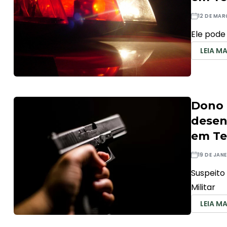
12 DE MAR
Ele pode
LEIA MA
Dono 
desen
em Te
19 DE JAN
Suspeito
Militar
LEIA MA