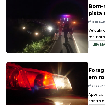
Bom-r
pista
25 DE MAR
Veículo 
recusar
LEIA MA
Forag
em ro
24 DE MA
Após con
contra o