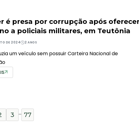
r é presa por corrupção após oferece
o a policiais militares, em Teutônia
STO DE 2024
2 ANOS
uzia um veículo sem possuir Carteira Nacional de
ção
IS
…
2
3
77