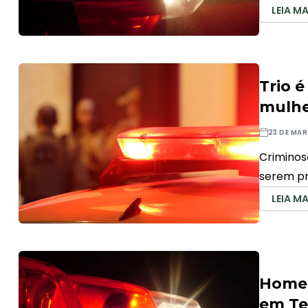
LEIA MA
Trio 
mulhe
23 DE MAR
Criminos
serem p
LEIA MA
Homem
em Te