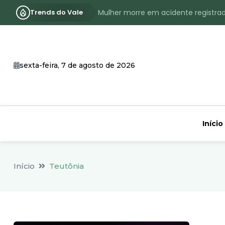
Trends do Vale
Mulher morre em acidente registra
Assassinato com requintes de crueld
RS terá inverno com menos frio, e
sexta-feira, 7 de agosto de 2026
Identificado o jovem assassinado no
CHEIA: Acompanhe o nível atualizad
Início
Início
Teutônia