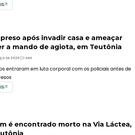
IS
é preso após invadir casa e ameaçar
r a mando de agiota, em Teutônia
ÇO DE 2025
1 ANO
os entraram em luta corporal com os policiais antes de
resos
IS
 é encontrado morto na Via Láctea,
utônia