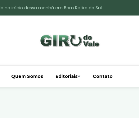
do no início dessa manhã em Bom Retiro do Sul
ade é registrado no interior de Bom Retiro do Sul
 chuva acima da média
 interior de Bom Retiro do Sul
o do Rio Taquari
Quem Somos
Editoriais
Contato