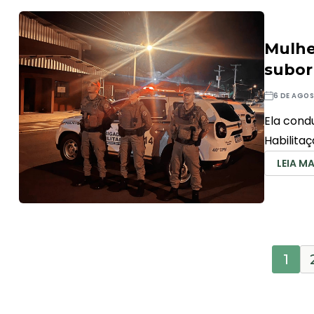
Mulhe
suborn
6 DE AGO
Ela cond
Habilita
LEIA MA
1