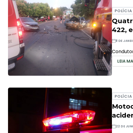
POLÍCIA
Quatr
422, 
8 DE JANE
Condutor
LEIA MA
POLÍCIA
Motoc
acide
22 DE JUN