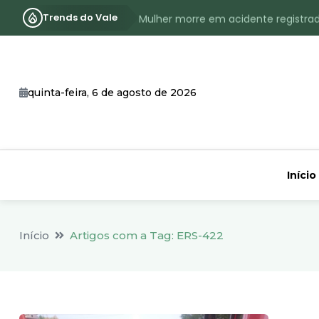
Trends do Vale
Mulher morre em acidente registra
Assassinato com requintes de crueld
RS terá inverno com menos frio, e
quinta-feira, 6 de agosto de 2026
Identificado o jovem assassinado no
CHEIA: Acompanhe o nível atualizad
Início
Início
Artigos com a Tag: ERS-422