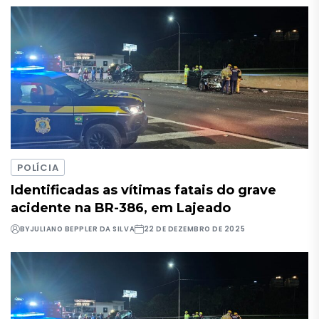
POLÍCIA
Identificadas as vítimas fatais do grave
acidente na BR-386, em Lajeado
BY
JULIANO BEPPLER DA SILVA
22 DE DEZEMBRO DE 2025