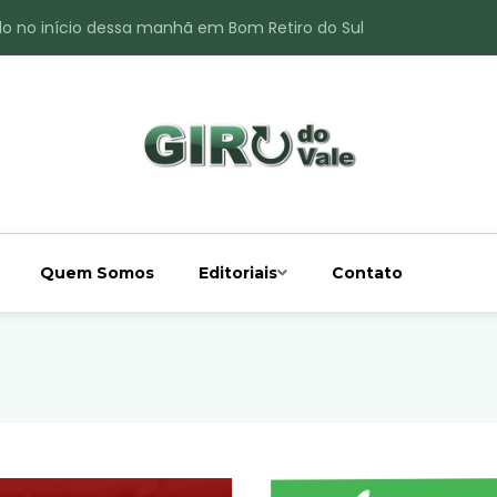
do no início dessa manhã em Bom Retiro do Sul
ade é registrado no interior de Bom Retiro do Sul
 chuva acima da média
 interior de Bom Retiro do Sul
o do Rio Taquari
Quem Somos
Editoriais
Contato