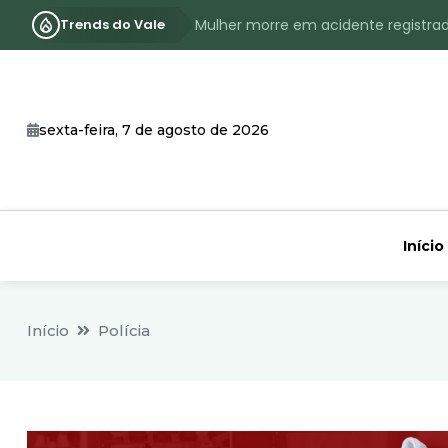
Trends do Vale
Mulher morre em acidente registra
Assassinato com requintes de crueld
RS terá inverno com menos frio, e
sexta-feira, 7 de agosto de 2026
Identificado o jovem assassinado no
CHEIA: Acompanhe o nível atualizad
Início
Início
Polícia