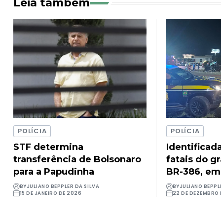
Leia também
POLÍCIA
POLÍCIA
STF determina
Identificad
transferência de Bolsonaro
fatais do g
para a Papudinha
BR-386, em
BY
JULIANO BEPPLER DA SILVA
BY
JULIANO BEPPL
15 DE JANEIRO DE 2026
22 DE DEZEMBRO 