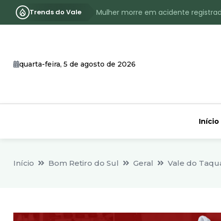
Trends do Vale
Mulher morre em acidente registra
Assassinato com requintes de crueld
RS terá inverno com menos frio, e
quarta-feira, 5 de agosto de 2026
Identificado o jovem assassinado no
CHEIA: Acompanhe o nível atualizad
Início
Início
Bom Retiro do Sul
Geral
Vale do Taqua