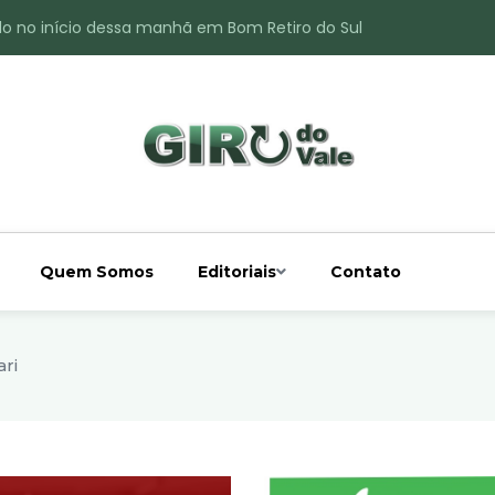
do no início dessa manhã em Bom Retiro do Sul
ade é registrado no interior de Bom Retiro do Sul
 chuva acima da média
 interior de Bom Retiro do Sul
o do Rio Taquari
Quem Somos
Editoriais
Contato
ri