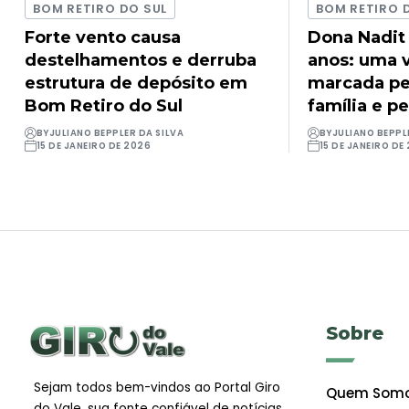
BOM RETIRO DO SUL
BOM RETIRO 
Forte vento causa
Dona Nadit
destelhamentos e derruba
anos: uma v
estrutura de depósito em
marcada pel
Bom Retiro do Sul
família e pe
BY
JULIANO BEPPLER DA SILVA
BY
JULIANO BEPPL
15 DE JANEIRO DE 2026
15 DE JANEIRO DE
Sobre
Sejam todos bem-vindos ao Portal Giro
Quem Som
do Vale, sua fonte confiável de notícias