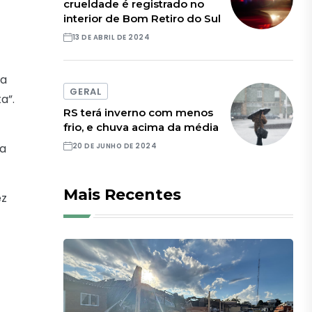
crueldade é registrado no
interior de Bom Retiro do Sul
13 DE ABRIL DE 2024
ia
GERAL
a”.
RS terá inverno com menos
frio, e chuva acima da média
ça
20 DE JUNHO DE 2024
Mais Recentes
ez