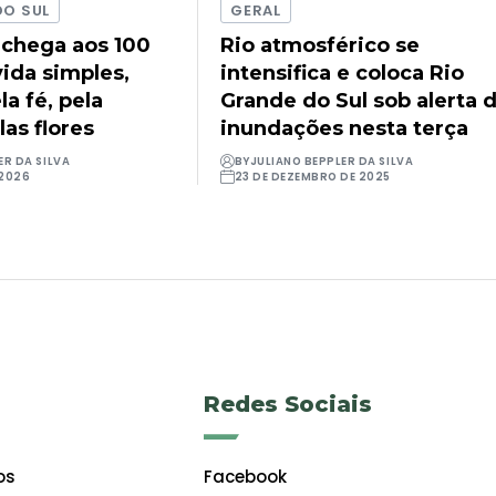
DO SUL
GERAL
 chega aos 100
Rio atmosférico se
ida simples,
intensifica e coloca Rio
a fé, pela
Grande do Sul sob alerta 
las flores
inundações nesta terça
ER DA SILVA
BY
JULIANO BEPPLER DA SILVA
 2026
23 DE DEZEMBRO DE 2025
Redes Sociais
os
Facebook