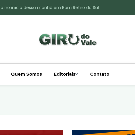
do no início dessa manhã em Bom Retiro do Sul
ade é registrado no interior de Bom Retiro do Sul
 chuva acima da média
 interior de Bom Retiro do Sul
o do Rio Taquari
Quem Somos
Editoriais
Contato