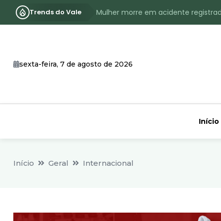
Trends do Vale
Mulher morre em acidente registra
Assassinato com requintes de crueld
RS terá inverno com menos frio, e
sexta-feira, 7 de agosto de 2026
Identificado o jovem assassinado no
CHEIA: Acompanhe o nível atualizad
Início
Início
Geral
Internacional