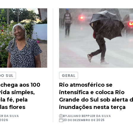
DO SUL
GERAL
 chega aos 100
Rio atmosférico se
ida simples,
intensifica e coloca Rio
a fé, pela
Grande do Sul sob alerta 
las flores
inundações nesta terça
ER DA SILVA
BY
JULIANO BEPPLER DA SILVA
 2026
23 DE DEZEMBRO DE 2025