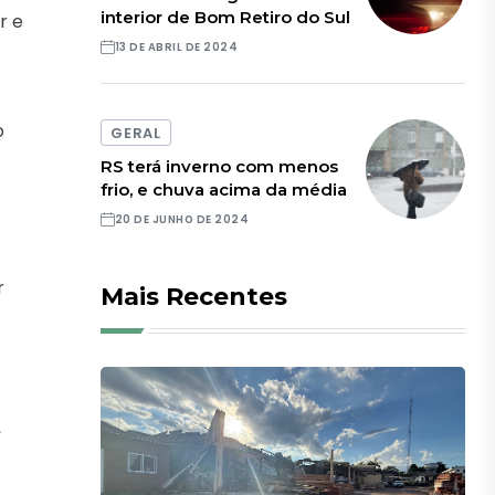
interior de Bom Retiro do Sul
r e
13 DE ABRIL DE 2024
o
GERAL
RS terá inverno com menos
frio, e chuva acima da média
20 DE JUNHO DE 2024
r
Mais Recentes
,