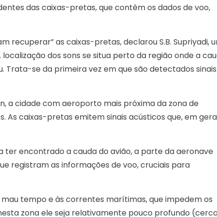
entes das caixas-pretas, que contêm os dados de voo,
 recuperar” as caixas-pretas, declarou S.B. Supriyadi, 
localização dos sons se situa perto da região onde a ca
u. Trata-se da primeira vez em que são detectados sinais
un, a cidade com aeroporto mais próxima da zona de
. As caixas-pretas emitem sinais acústicos que, em geral
a ter encontrado a cauda do avião, a parte da aeronave
ue registram as informações de voo, cruciais para
ao mau tempo e às correntes marítimas, que impedem os
esta zona ele seja relativamente pouco profundo (cerc