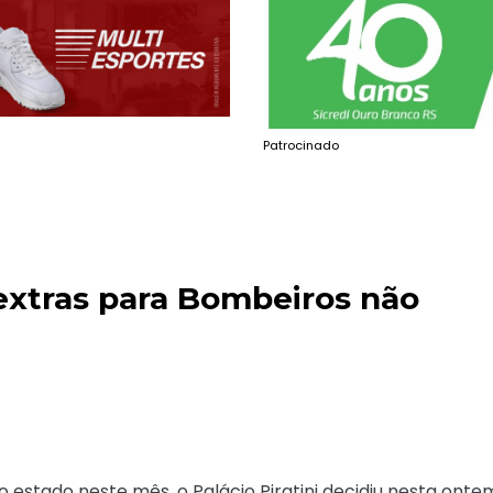
Patrocinado
extras para Bombeiros não
 estado neste mês, o Palácio Piratini decidiu nesta onte