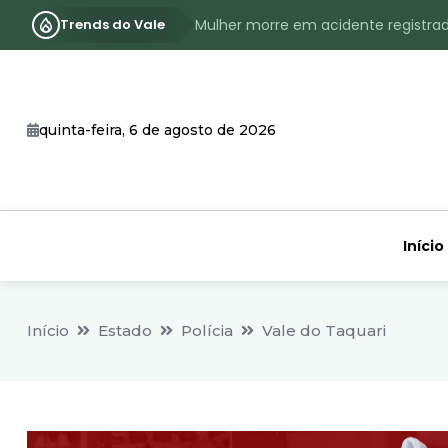
Trends do Vale
Mulher morre em acidente registra
Assassinato com requintes de crueld
RS terá inverno com menos frio, e
quinta-feira, 6 de agosto de 2026
Identificado o jovem assassinado no
CHEIA: Acompanhe o nível atualizad
Início
Início
Estado
Polícia
Vale do Taquari