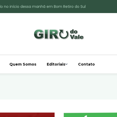
do no início dessa manhã em Bom Retiro do Sul
ade é registrado no interior de Bom Retiro do Sul
 chuva acima da média
 interior de Bom Retiro do Sul
o do Rio Taquari
Quem Somos
Editoriais
Contato