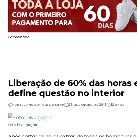
Patrocinado
Liberação de 60% das horas 
define questão no interior
POR
JULIANO BEPPLER DA SILVA
26 DE JANEIRO DE 2015
12 ANOS
Foto: Divulgação
Após cortar as horas extras de todos os bombeiros do