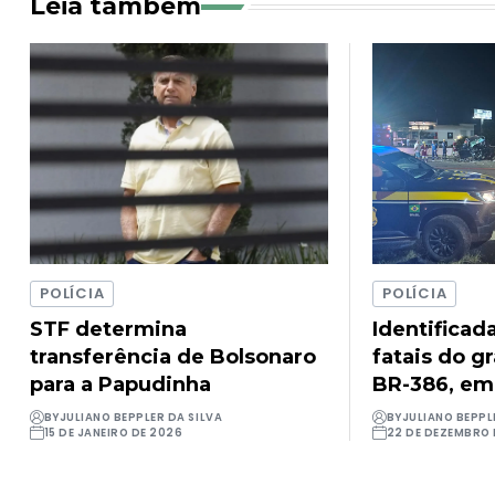
Leia também
POLÍCIA
POLÍCIA
STF determina
Identificad
transferência de Bolsonaro
fatais do g
para a Papudinha
BR-386, em
BY
JULIANO BEPPLER DA SILVA
BY
JULIANO BEPPL
15 DE JANEIRO DE 2026
22 DE DEZEMBRO 