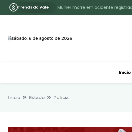
Trends do Vale
Mulher morre em acidente registra
Assassinato com requintes de crueld
RS terá inverno com menos frio, e
sábado, 8 de agosto de 2026
Identificado o jovem assassinado no
CHEIA: Acompanhe o nível atualizad
Início
Início
Estado
Polícia