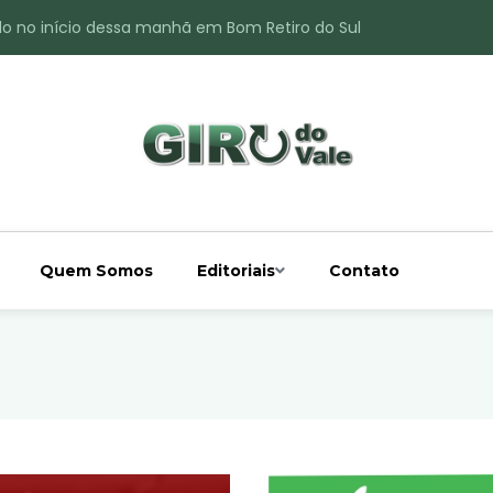
do no início dessa manhã em Bom Retiro do Sul
ade é registrado no interior de Bom Retiro do Sul
 chuva acima da média
 interior de Bom Retiro do Sul
o do Rio Taquari
Quem Somos
Editoriais
Contato