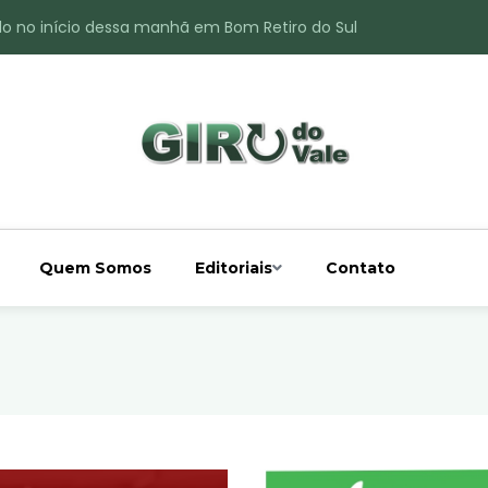
do no início dessa manhã em Bom Retiro do Sul
ade é registrado no interior de Bom Retiro do Sul
 chuva acima da média
 interior de Bom Retiro do Sul
o do Rio Taquari
Quem Somos
Editoriais
Contato