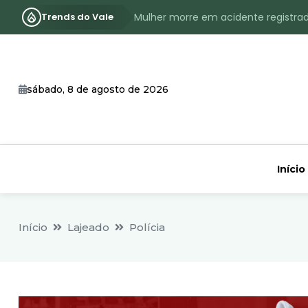
Trends do Vale
Mulher morre em acidente registra
Assassinato com requintes de crueld
RS terá inverno com menos frio, e
sábado, 8 de agosto de 2026
Identificado o jovem assassinado no
CHEIA: Acompanhe o nível atualizad
Início
Início
Lajeado
Polícia