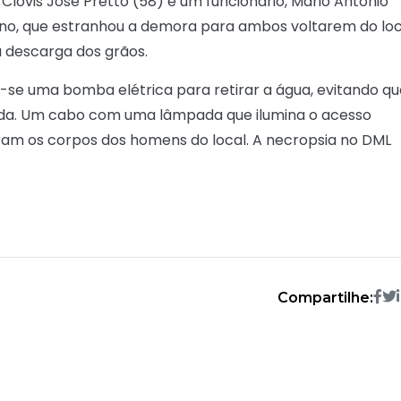
o Clóvis José Pretto (58) e um funcionário, Mário Antônio
ono, que estranhou a demora para ambos voltarem do loc
 descarga dos grãos.
za-se uma bomba elétrica para retirar a água, evitando q
 vida. Um cabo com uma lâmpada que ilumina o acesso
am os corpos dos homens do local. A necropsia no DML
Compartilhe: