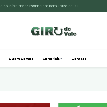
do no início dessa manhã em Bom Retiro do Sul
ade é registrado no interior de Bom Retiro do Sul
 chuva acima da média
 interior de Bom Retiro do Sul
o do Rio Taquari
Quem Somos
Editoriais
Contato