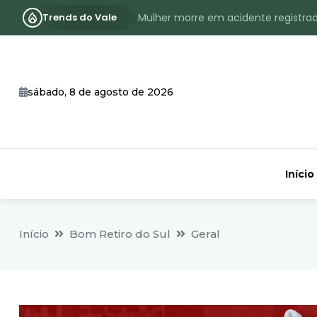
Trends do Vale
Mulher morre em acidente registra
Assassinato com requintes de crueld
RS terá inverno com menos frio, e
sábado, 8 de agosto de 2026
Identificado o jovem assassinado no
CHEIA: Acompanhe o nível atualizad
Início
Início
Bom Retiro do Sul
Geral