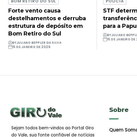
BOM RETIRO DO SUL
POLÍCIA
Forte vento causa
STF determ
destelhamentos e derruba
transferênc
estrutura de depósito em
para a Pap
Bom Retiro do Sul
BY
JULIANO BEPPL
15 DE JANEIRO DE
BY
JULIANO BEPPLER DA SILVA
15 DE JANEIRO DE 2026
Sobre
Sejam todos bem-vindos ao Portal Giro
Quem Som
do Vale, sua fonte confiável de notícias