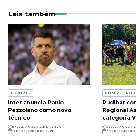
Leia também
ESPORTE
BOM RETIRO 
Inter anuncia Paulo
Rudibar con
Pezzolano como novo
Regional As
técnico
categoria 
BY
JULIANO BEPPLER DA SILVA
BY
JULIANO BEPPL
18 DE DEZEMBRO DE 2025
7 DE DEZEMBRO D