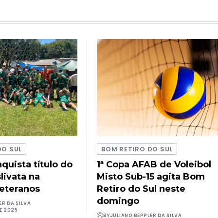
DO SUL
BOM RETIRO DO SUL
quista título do
1ª Copa AFAB de Voleibol
livata na
Misto Sub-15 agita Bom
Veteranos
Retiro do Sul neste
domingo
ER DA SILVA
E 2025
BY
JULIANO BEPPLER DA SILVA