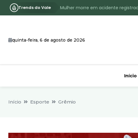
Trends do Vale
Mulher morre em acidente registra
Assassinato com requintes de crueld
RS terá inverno com menos frio, e
quinta-feira, 6 de agosto de 2026
Identificado o jovem assassinado no
CHEIA: Acompanhe o nível atualizad
Início
Início
Esporte
Grêmio