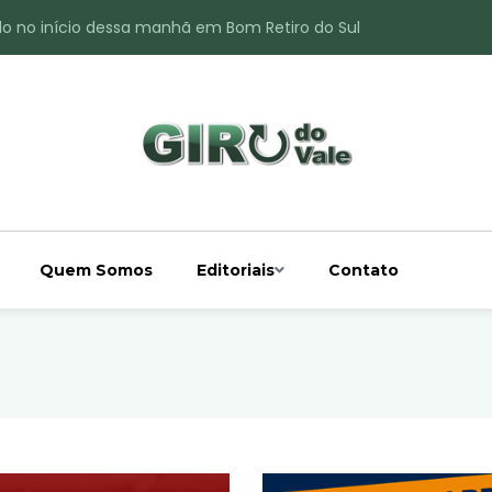
do no início dessa manhã em Bom Retiro do Sul
ade é registrado no interior de Bom Retiro do Sul
 chuva acima da média
 interior de Bom Retiro do Sul
o do Rio Taquari
Quem Somos
Editoriais
Contato