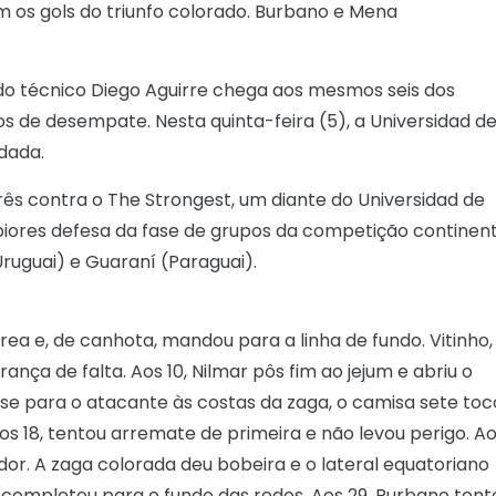
m os gols do triunfo colorado. Burbano e Mena
do técnico Diego Aguirre chega aos mesmos seis dos
ios de desempate. Nesta quinta-feira (5), a Universidad d
dada.
três contra o The Strongest, um diante do Universidad de
 piores defesa da fase de grupos da competição continent
ruguai) e Guaraní (Paraguai).
ea e, de canhota, mandou para a linha de fundo. Vitinho,
ança de falta. Aos 10, Nilmar pôs fim ao jejum e abriu o
sse para o atacante às costas da zaga, o camisa sete toc
os 18, tentou arremate de primeira e não levou perigo. A
or. A zaga colorada deu bobeira e o lateral equatoriano
 completou para o fundo das redes. Aos 29, Burbano tent