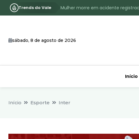
Trends do Vale
Mulher morre em acidente registra
Assassinato com requintes de crueld
RS terá inverno com menos frio, e
sábado, 8 de agosto de 2026
Identificado o jovem assassinado no
CHEIA: Acompanhe o nível atualizad
Início
Início
Esporte
Inter