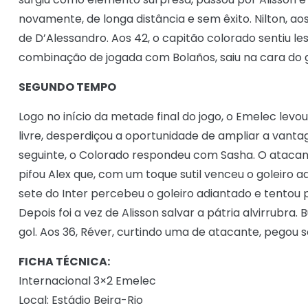
novamente, de longa distância e sem êxito. Nilton, a
de D’Alessandro. Aos 42, o capitão colorado sentiu les
combinação de jogada com Bolaños, saiu na cara do go
SEGUNDO TEMPO
Logo no início da metade final do jogo, o Emelec levo
livre, desperdiçou a oportunidade de ampliar a vanta
seguinte, o Colorado respondeu com Sasha. O atacan
pifou Alex que, com um toque sutil venceu o goleiro a
sete do Inter percebeu o goleiro adiantado e tentou 
Depois foi a vez de Alisson salvar a pátria alvirrubra
gol. Aos 36, Réver, curtindo uma de atacante, pegou 
FICHA TÉCNICA:
Internacional 3×2 Emelec
Local: Estádio Beira-Rio