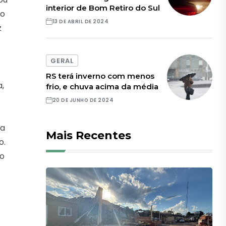
interior de Bom Retiro do Sul
to
13 DE ABRIL DE 2024
z
GERAL
RS terá inverno com menos
a,
frio, e chuva acima da média
20 DE JUNHO DE 2024
sa
Mais Recentes
o.
 o