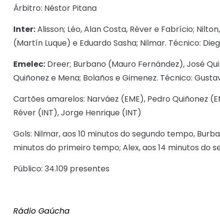
Árbitro: Néstor Pitana
Inter:
Alisson; Léo, Alan Costa, Réver e Fabrício; Nilto
(Martín Luque) e Eduardo Sasha; Nilmar. Técnico: Dieg
Emelec:
Dreer; Burbano (Mauro Fernández), José Quiño
Quiñonez e Mena; Bolaños e Gimenez. Técnico: Gusta
Cartões amarelos: Narváez (EME), Pedro Quiñonez (EME
Réver (INT), Jorge Henrique (INT)
Gols: Nilmar, aos 10 minutos do segundo tempo, Burb
minutos do primeiro tempo; Alex, aos 14 minutos do 
Público: 34.109 presentes
Rádio Gaúcha