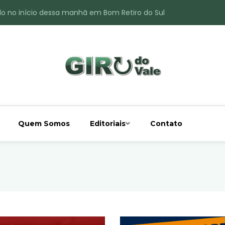
do no início dessa manhã em Bom Retiro do Sul
ade é registrado no interior de Bom Retiro do Sul
 chuva acima da média
 interior de Bom Retiro do Sul
o do Rio Taquari
Quem Somos
Editoriais
Contato