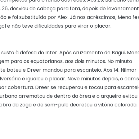
os 36, desviou de cabeça para fora, depois de levantamen
ão e foi substituído por Alex. Já nos acréscimos, Mena fe
l e não teve dificuldades para virar o placar.
u susto à defesa do Inter. Após cruzamento de Bagüi, Men
gem para os equatorianos, aos dois minutos. No minuto
te bateu e Dreer mandou para escanteio. Aos 14, Nilmar
dversário e igualou o placar. Nove minutos depois, o cami
por cobertura. Dreer se recuperou e tocou para escantei
. Burbano arrematou de dentro da área e o arqueiro evitou
sobra da zaga e de sem-pulo decretou a vitória colorada.