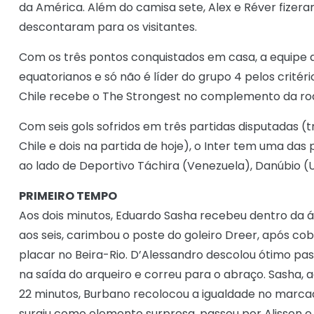
da América. Além do camisa sete, Alex e Réver fizera
descontaram para os visitantes.
Com os três pontos conquistados em casa, a equipe 
equatorianos e só não é líder do grupo 4 pelos critér
Chile recebe o The Strongest no complemento da ro
Com seis gols sofridos em três partidas disputadas (
Chile e dois na partida de hoje), o Inter tem uma das
ao lado de Deportivo Táchira (Venezuela), Danúbio (U
PRIMEIRO TEMPO
Aos dois minutos, Eduardo Sasha recebeu dentro da ár
aos seis, carimbou o poste do goleiro Dreer, após cobr
placar no Beira-Rio. D’Alessandro descolou ótimo pa
na saída do arqueiro e correu para o abraço. Sasha, a
22 minutos, Burbano recolocou a igualdade no marcad
surgiu como elemento surpresa, passou por Alisson e