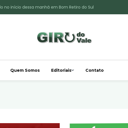
do no início dessa manhã em Bom Retiro do Sul
ade é registrado no interior de Bom Retiro do Sul
 chuva acima da média
 interior de Bom Retiro do Sul
o do Rio Taquari
Quem Somos
Editoriais
Contato