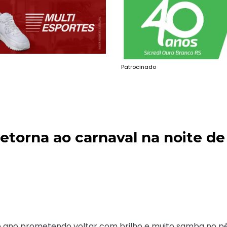
Patrocinado
etorna ao carnaval na noite de
mo ano prometendo voltar com brilho e muito samba no pé