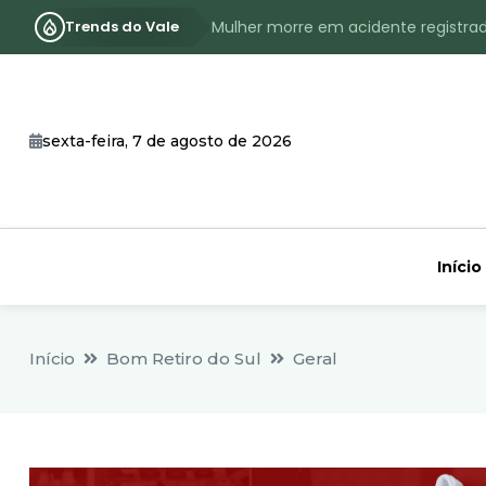
Trends do Vale
Mulher morre em acidente registra
Assassinato com requintes de crueld
RS terá inverno com menos frio, e
sexta-feira, 7 de agosto de 2026
Identificado o jovem assassinado no
CHEIA: Acompanhe o nível atualizad
Início
Início
Bom Retiro do Sul
Geral