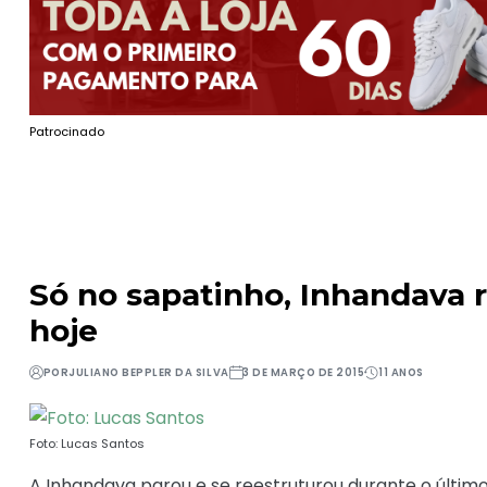
Patrocinado
Só no sapatinho, Inhandava r
hoje
POR
JULIANO BEPPLER DA SILVA
3 DE MARÇO DE 2015
11 ANOS
Foto: Lucas Santos
A Inhandava parou e se reestruturou durante o últi