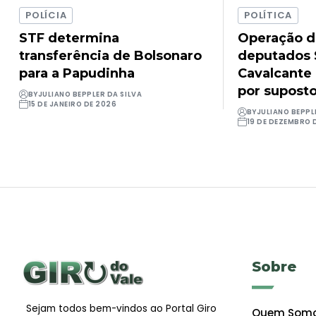
POLÍCIA
POLÍTICA
STF determina
Operação d
transferência de Bolsonaro
deputados 
para a Papudinha
Cavalcante 
por supost
BY
JULIANO BEPPLER DA SILVA
15 DE JANEIRO DE 2026
BY
JULIANO BEPPL
19 DE DEZEMBRO 
Sobre
Sejam todos bem-vindos ao Portal Giro
Quem Som