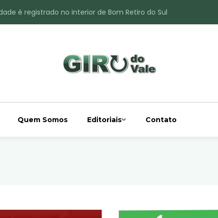
ade é registrado no interior de Bom Retiro do Sul
 chuva acima da média
 interior de Bom Retiro do Sul
o do Rio Taquari
Quem Somos
Editoriais
Contato