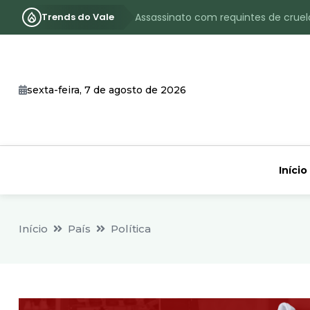
Trends do Vale
Assassinato com requintes de crueld
RS terá inverno com menos frio, e
Identificado o jovem assassinado no
sexta-feira, 7 de agosto de 2026
CHEIA: Acompanhe o nível atualizad
Início
Início
País
Política