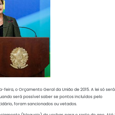
-feira, o Orçamento Geral da União de 2015. A lei só será
 quando será possível saber se pontos incluídos pelo
idário, foram sancionados ou vetados.
nciamento (bloqueio) de verbas para o resto do ano. Até l