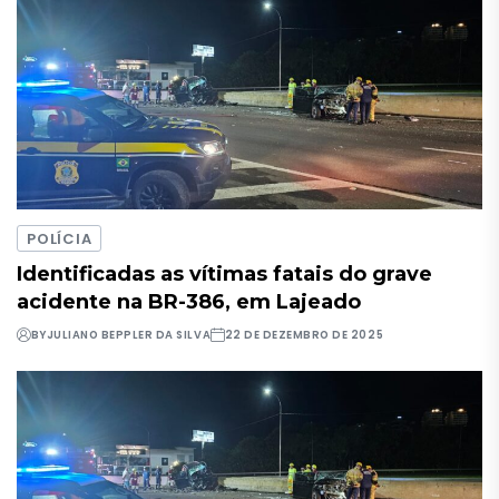
POLÍCIA
Identificadas as vítimas fatais do grave
acidente na BR-386, em Lajeado
BY
JULIANO BEPPLER DA SILVA
22 DE DEZEMBRO DE 2025