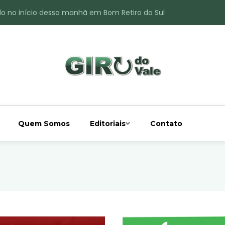
do no início dessa manhã em Bom Retiro do Sul
ade é registrado no interior de Bom Retiro do Sul
 chuva acima da média
 interior de Bom Retiro do Sul
o do Rio Taquari
Quem Somos
Editoriais
Contato