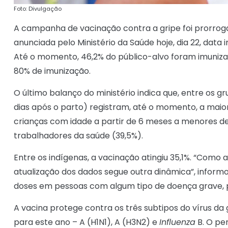
Foto: Divulgação
A campanha de vacinação contra a gripe foi prorroga
anunciada pelo Ministério da Saúde hoje, dia 22, dat
Até o momento, 46,2% do público-alvo foram imuniz
80% de imunização.
O último balanço do ministério indica que, entre os g
dias após o parto) registram, até o momento, a maior
crianças com idade a partir de 6 meses a menores de 
trabalhadores da saúde (39,5%).
Entre os indígenas, a vacinação atingiu 35,1%. “Como
atualização dos dados segue outra dinâmica”, informou
doses em pessoas com algum tipo de doença grave, p
A vacina protege contra os três subtipos do vírus d
para este ano – A (H1N1), A (H3N2) e
Influenza
B. O per