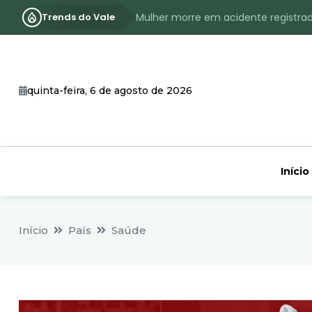
Trends do Vale
Mulher morre em acidente registra
Assassinato com requintes de crueld
RS terá inverno com menos frio, e
quinta-feira, 6 de agosto de 2026
Identificado o jovem assassinado no
CHEIA: Acompanhe o nível atualizad
Início
Início
País
Saúde