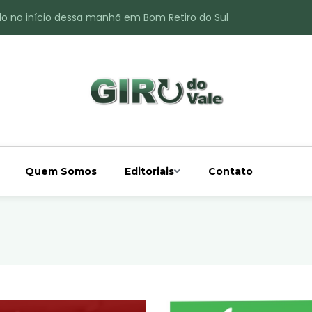
do no início dessa manhã em Bom Retiro do Sul
ade é registrado no interior de Bom Retiro do Sul
 chuva acima da média
 interior de Bom Retiro do Sul
o do Rio Taquari
Quem Somos
Editoriais
Contato