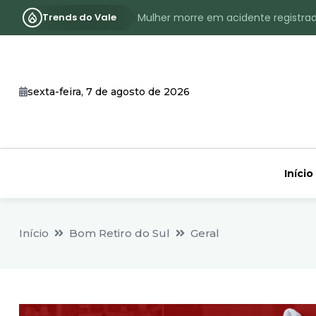
Trends do Vale
Mulher morre em acidente registra
Assassinato com requintes de crueld
RS terá inverno com menos frio, e
sexta-feira, 7 de agosto de 2026
Identificado o jovem assassinado no
CHEIA: Acompanhe o nível atualizad
Início
Início
Bom Retiro do Sul
Geral