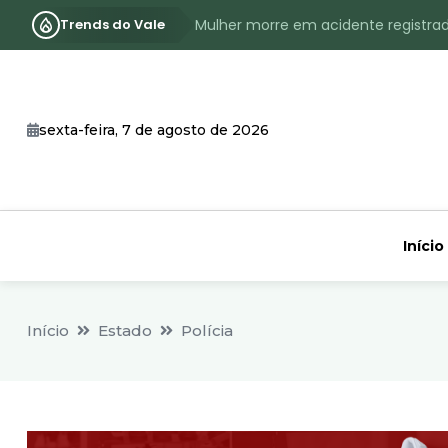
Trends do Vale
Mulher morre em acidente registra
Assassinato com requintes de crueld
RS terá inverno com menos frio, e
sexta-feira, 7 de agosto de 2026
Identificado o jovem assassinado no
CHEIA: Acompanhe o nível atualizad
Início
Início
Estado
Polícia