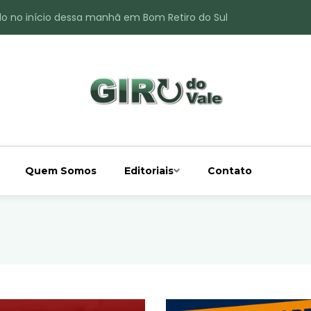
do no início dessa manhã em Bom Retiro do Sul
ade é registrado no interior de Bom Retiro do Sul
 chuva acima da média
 interior de Bom Retiro do Sul
o do Rio Taquari
Quem Somos
Editoriais
Contato