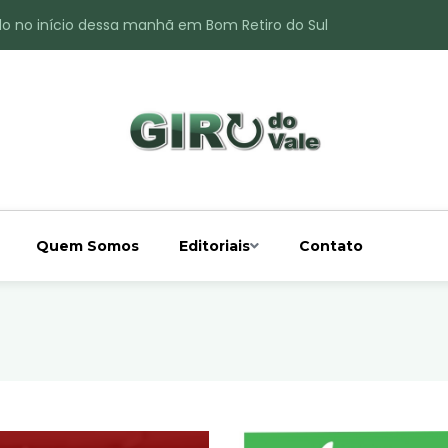
do no início dessa manhã em Bom Retiro do Sul
ade é registrado no interior de Bom Retiro do Sul
 chuva acima da média
 interior de Bom Retiro do Sul
o do Rio Taquari
Quem Somos
Editoriais
Contato