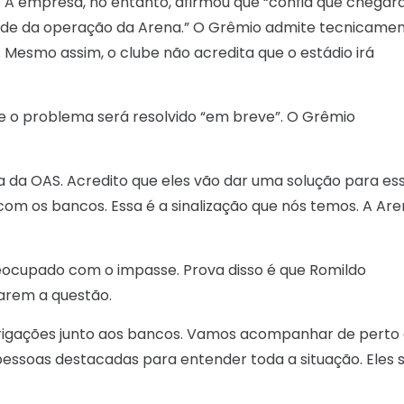
. A empresa, no entanto, afirmou que “confia que chegar
ade da operação da Arena.” O Grêmio admite tecnicame
Mesmo assim, o clube não acredita que o estádio irá
e o problema será resolvido “em breve”. O Grêmio
 da OAS. Acredito que eles vão dar uma solução para es
com os bancos. Essa é a sinalização que nós temos. A Ar
eocupado com o impasse. Prova disso é que Romildo
arem a questão.
rigações junto aos bancos. Vamos acompanhar de perto
essoas destacadas para entender toda a situação. Eles 