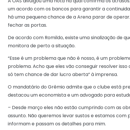
A OAS divulgou uma nota na qual confirma os atrasos
um acordo com os bancos para garantir a continuid
há uma pequena chance de a Arena parar de operar. 
fechar as portas.
De acordo com Romildo, existe uma sinalização de qu
monitora de perto a situação.
“Esse é um problema que não é nosso, é um problema
problema. Acho que eles vão conseguir resolver isso 
só tem chance de dar lucro aberta” à imprensa.
O mandatário do Grêmio admite que o clube está pr
destacou um economista e um advogado para estud
– Desde março eles não estão cumprindo com as ob
assunto. Não queremos levar sustos e estamos com p
informam e passam os detalhes para mim.