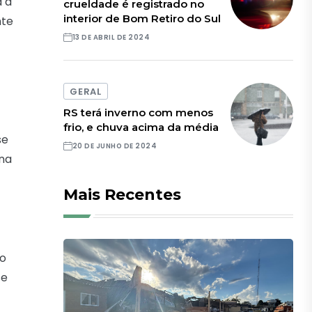
á a
crueldade é registrado no
interior de Bom Retiro do Sul
nte
13 DE ABRIL DE 2024
GERAL
RS terá inverno com menos
frio, e chuva acima da média
se
20 DE JUNHO DE 2024
ena
Mais Recentes
 o
se