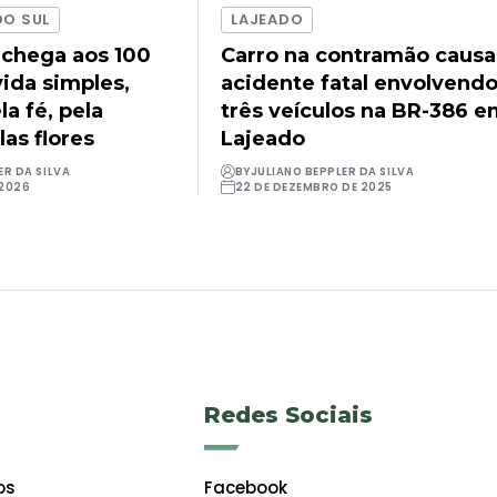
DO SUL
LAJEADO
 chega aos 100
Carro na contramão causa
ida simples,
acidente fatal envolvend
a fé, pela
três veículos na BR-386 
las flores
Lajeado
ER DA SILVA
BY
JULIANO BEPPLER DA SILVA
 2026
22 DE DEZEMBRO DE 2025
Redes Sociais
os
Facebook