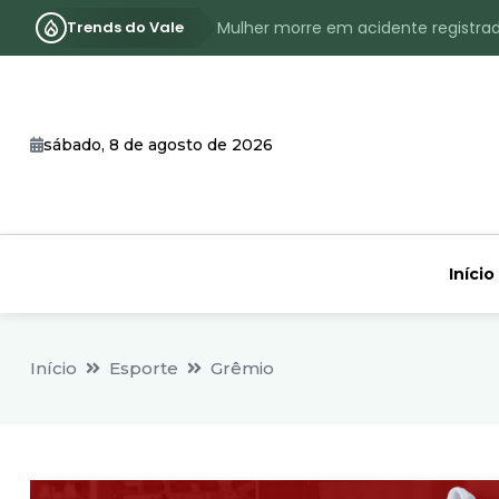
Trends do Vale
Mulher morre em acidente registra
Assassinato com requintes de crueld
RS terá inverno com menos frio, e
sábado, 8 de agosto de 2026
Identificado o jovem assassinado no
CHEIA: Acompanhe o nível atualizad
Início
Início
Esporte
Grêmio