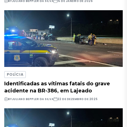
BY
JULIANO BEPPLER DA SILVA
15 DE JANEIRO DE 2026
POLÍCIA
Identificadas as vítimas fatais do grave
acidente na BR-386, em Lajeado
BY
JULIANO BEPPLER DA SILVA
22 DE DEZEMBRO DE 2025