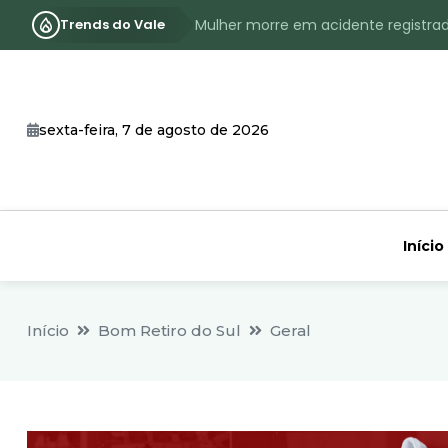
Trends do Vale
Mulher morre em acidente registra
Assassinato com requintes de crueld
RS terá inverno com menos frio, e
sexta-feira, 7 de agosto de 2026
Identificado o jovem assassinado no
CHEIA: Acompanhe o nível atualizad
Início
Início
Bom Retiro do Sul
Geral