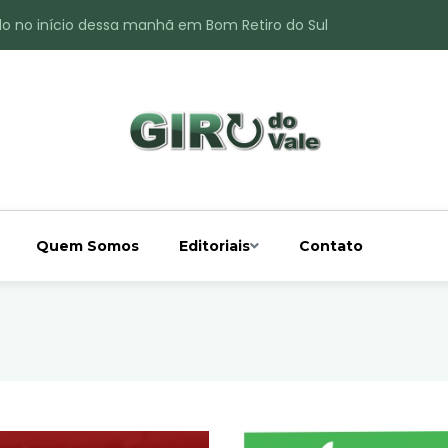
do no início dessa manhã em Bom Retiro do Sul
ade é registrado no interior de Bom Retiro do Sul
 chuva acima da média
 interior de Bom Retiro do Sul
o do Rio Taquari
Quem Somos
Editoriais
Contato