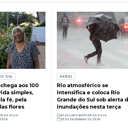
DO SUL
GERAL
 chega aos 100
Rio atmosférico se
ida simples,
intensifica e coloca Rio
a fé, pela
Grande do Sul sob alerta 
las flores
inundações nesta terça
ER DA SILVA
BY
JULIANO BEPPLER DA SILVA
 2026
23 DE DEZEMBRO DE 2025