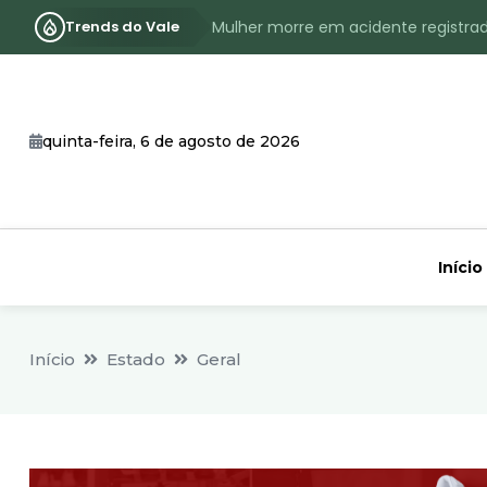
Trends do Vale
Mulher morre em acidente registra
Assassinato com requintes de crueld
RS terá inverno com menos frio, e
quinta-feira, 6 de agosto de 2026
Identificado o jovem assassinado no
CHEIA: Acompanhe o nível atualizad
Início
Início
Estado
Geral