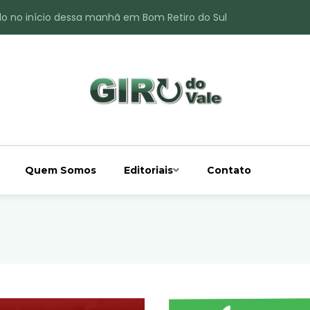
do no início dessa manhã em Bom Retiro do Sul
ade é registrado no interior de Bom Retiro do Sul
 chuva acima da média
 interior de Bom Retiro do Sul
o do Rio Taquari
Quem Somos
Editoriais
Contato