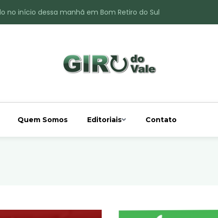
do no início dessa manhã em Bom Retiro do Sul
ade é registrado no interior de Bom Retiro do Sul
 chuva acima da média
 interior de Bom Retiro do Sul
o do Rio Taquari
Quem Somos
Editoriais
Contato