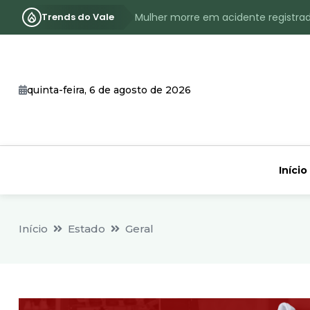
Trends do Vale
Mulher morre em acidente registra
Assassinato com requintes de crueld
RS terá inverno com menos frio, e
quinta-feira, 6 de agosto de 2026
Identificado o jovem assassinado no
CHEIA: Acompanhe o nível atualizad
Início
Início
Estado
Geral