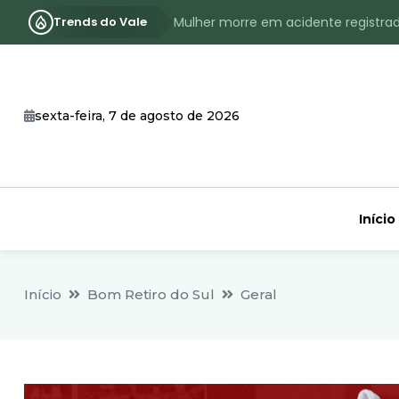
Trends do Vale
Mulher morre em acidente registra
Assassinato com requintes de crueld
RS terá inverno com menos frio, e
sexta-feira, 7 de agosto de 2026
Identificado o jovem assassinado no
CHEIA: Acompanhe o nível atualizad
Início
Início
Bom Retiro do Sul
Geral