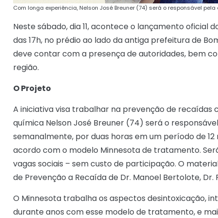
Com longa experiência, Nelson José Breuner (74) será o responsável pela c
Neste sábado, dia 11, acontece o lançamento oficial do
das 17h, no prédio ao lado da antiga prefeitura de B
deve contar com a presença de autoridades, bem como
região.
O Projeto
A iniciativa visa trabalhar na prevenção de recaíd
química Nelson José Breuner (74) será o responsáve
semanalmente, por duas horas em um período de 12 m
acordo com o modelo Minnesota de tratamento. Serã
vagas sociais – sem custo de participação. O materi
de Prevenção a Recaída de Dr. Manoel Bertolote, Dr.
O Minnesota trabalha os aspectos desintoxicação, in
durante anos com esse modelo de tratamento, e mais