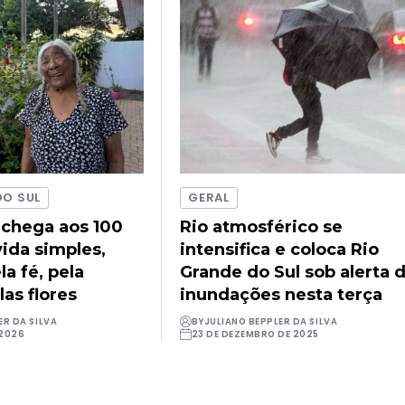
DO SUL
GERAL
 chega aos 100
Rio atmosférico se
ida simples,
intensifica e coloca Rio
a fé, pela
Grande do Sul sob alerta 
las flores
inundações nesta terça
ER DA SILVA
BY
JULIANO BEPPLER DA SILVA
 2026
23 DE DEZEMBRO DE 2025