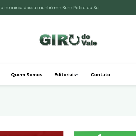
do no início dessa manhã em Bom Retiro do Sul
ade é registrado no interior de Bom Retiro do Sul
 chuva acima da média
 interior de Bom Retiro do Sul
o do Rio Taquari
Quem Somos
Editoriais
Contato