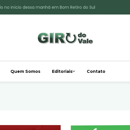
do no início dessa manhã em Bom Retiro do Sul
ade é registrado no interior de Bom Retiro do Sul
 chuva acima da média
 interior de Bom Retiro do Sul
o do Rio Taquari
Quem Somos
Editoriais
Contato