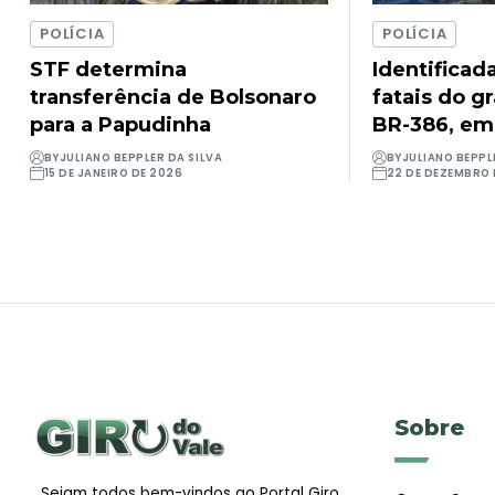
POLÍCIA
POLÍCIA
STF determina
Identificad
transferência de Bolsonaro
fatais do g
para a Papudinha
BR-386, em
BY
JULIANO BEPPLER DA SILVA
BY
JULIANO BEPPL
15 DE JANEIRO DE 2026
22 DE DEZEMBRO 
Sobre
Sejam todos bem-vindos ao Portal Giro