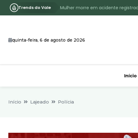
Trends do Vale
Mulher morre em acidente registra
Assassinato com requintes de crueld
RS terá inverno com menos frio, e
quinta-feira, 6 de agosto de 2026
Identificado o jovem assassinado no
CHEIA: Acompanhe o nível atualizad
Início
Início
Lajeado
Polícia