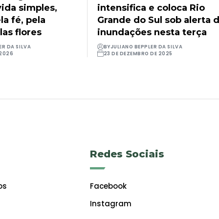
ida simples,
intensifica e coloca Rio
a fé, pela
Grande do Sul sob alerta 
las flores
inundações nesta terça
ER DA SILVA
BY
JULIANO BEPPLER DA SILVA
 2026
23 DE DEZEMBRO DE 2025
Redes Sociais
os
Facebook
Instagram