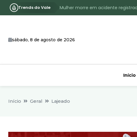
Trends do Vale
Mulher morre em acidente registra
Assassinato com requintes de crueld
RS terá inverno com menos frio, e
sábado, 8 de agosto de 2026
Identificado o jovem assassinado no
CHEIA: Acompanhe o nível atualizad
Início
Início
Geral
Lajeado