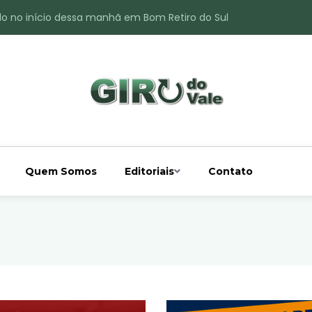
do no início dessa manhã em Bom Retiro do Sul
ade é registrado no interior de Bom Retiro do Sul
 chuva acima da média
 interior de Bom Retiro do Sul
o do Rio Taquari
Quem Somos
Editoriais
Contato