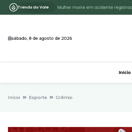
Trends do Vale
Mulher morre em acidente registra
Assassinato com requintes de crueld
RS terá inverno com menos frio, e
sábado, 8 de agosto de 2026
Identificado o jovem assassinado no
CHEIA: Acompanhe o nível atualizad
Início
Início
Esporte
Grêmio