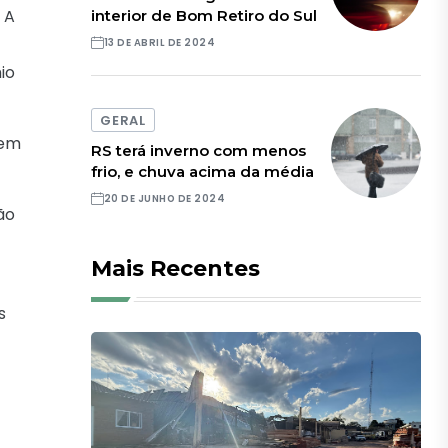
 A
interior de Bom Retiro do Sul
13 DE ABRIL DE 2024
io
GERAL
bem
RS terá inverno com menos
frio, e chuva acima da média
20 DE JUNHO DE 2024
ão
Mais Recentes
s