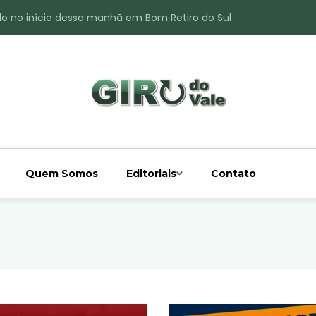
do no início dessa manhã em Bom Retiro do Sul
ade é registrado no interior de Bom Retiro do Sul
 chuva acima da média
 interior de Bom Retiro do Sul
o do Rio Taquari
Quem Somos
Editoriais
Contato