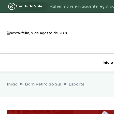
Trends do Vale
Mulher morre em acidente registra
Assassinato com requintes de crueld
RS terá inverno com menos frio, e
sexta-feira, 7 de agosto de 2026
Identificado o jovem assassinado no
CHEIA: Acompanhe o nível atualizad
Início
Início
Bom Retiro do Sul
Esporte