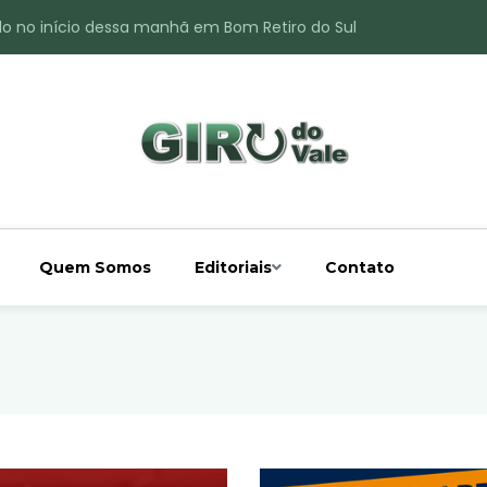
do no início dessa manhã em Bom Retiro do Sul
ade é registrado no interior de Bom Retiro do Sul
 chuva acima da média
 interior de Bom Retiro do Sul
o do Rio Taquari
Quem Somos
Editoriais
Contato