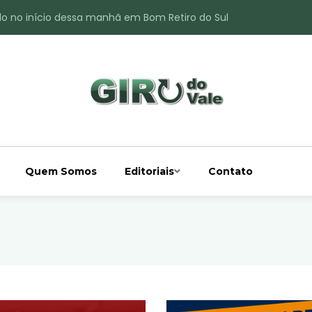
do no início dessa manhã em Bom Retiro do Sul
ade é registrado no interior de Bom Retiro do Sul
 chuva acima da média
 interior de Bom Retiro do Sul
o do Rio Taquari
Quem Somos
Editoriais
Contato