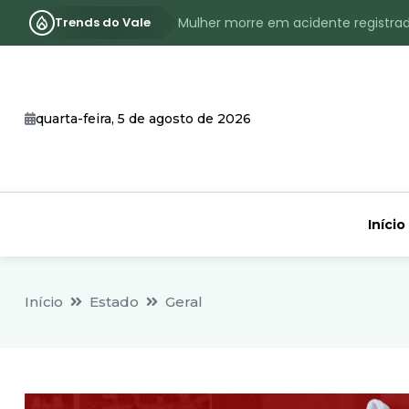
Trends do Vale
Mulher morre em acidente registra
Assassinato com requintes de crueld
RS terá inverno com menos frio, e
quarta-feira, 5 de agosto de 2026
Identificado o jovem assassinado no
CHEIA: Acompanhe o nível atualizad
Início
Início
Estado
Geral