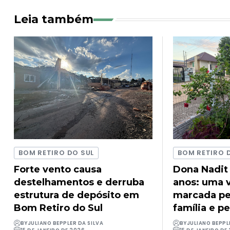
Leia também
BOM RETIRO DO SUL
BOM RETIRO 
Forte vento causa
Dona Nadit
destelhamentos e derruba
anos: uma v
estrutura de depósito em
marcada pel
Bom Retiro do Sul
família e pe
BY
JULIANO BEPPLER DA SILVA
BY
JULIANO BEPPL