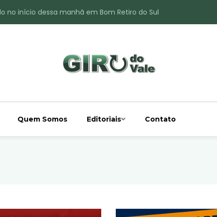
do no início dessa manhã em Bom Retiro do Sul
ade é registrado no interior de Bom Retiro do Sul
 chuva acima da média
 interior de Bom Retiro do Sul
o do Rio Taquari
Quem Somos
Editoriais
Contato