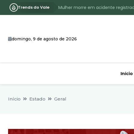
Trends do Vale
Mulher morre em acidente registra
Assassinato com requintes de crueld
RS terá inverno com menos frio, e
domingo, 9 de agosto de 2026
Identificado o jovem assassinado no
CHEIA: Acompanhe o nível atualizad
Início
Início
Estado
Geral