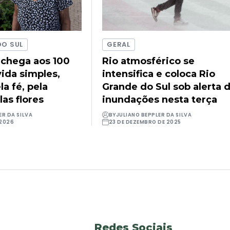
DO SUL
GERAL
 chega aos 100
Rio atmosférico se
ida simples,
intensifica e coloca Rio
a fé, pela
Grande do Sul sob alerta 
las flores
inundações nesta terça
ER DA SILVA
BY
JULIANO BEPPLER DA SILVA
 2026
23 DE DEZEMBRO DE 2025
Redes Sociais