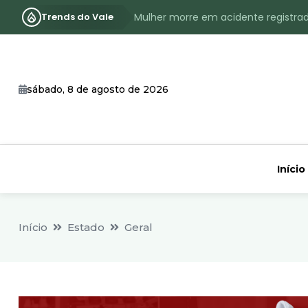
Trends do Vale
Mulher morre em acidente registra
Assassinato com requintes de crueld
RS terá inverno com menos frio, e
sábado, 8 de agosto de 2026
Identificado o jovem assassinado no
CHEIA: Acompanhe o nível atualizad
Início
Início
Estado
Geral