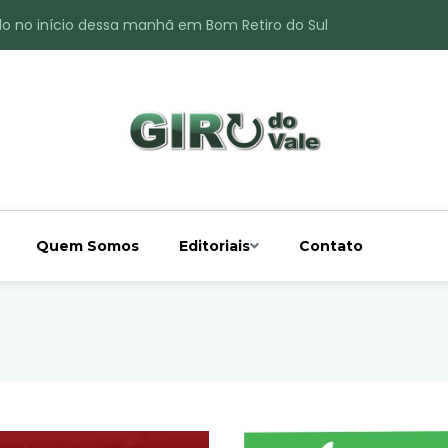
do no início dessa manhã em Bom Retiro do Sul
ade é registrado no interior de Bom Retiro do Sul
 chuva acima da média
 interior de Bom Retiro do Sul
o do Rio Taquari
Quem Somos
Editoriais
Contato