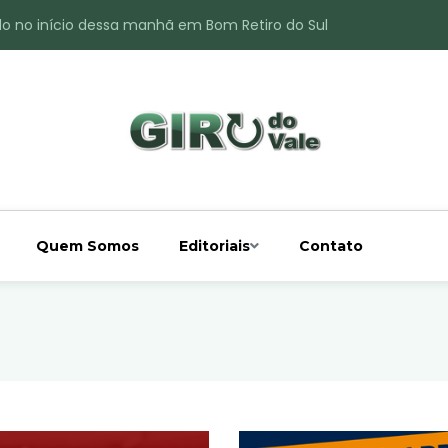
do no início dessa manhã em Bom Retiro do Sul
ade é registrado no interior de Bom Retiro do Sul
 chuva acima da média
 interior de Bom Retiro do Sul
o do Rio Taquari
Quem Somos
Editoriais
Contato