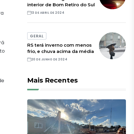
interior de Bom Retiro do Sul
ra
13 DE ABRIL DE 2024
GERAL
rá
RS terá inverno com menos
nto
frio, e chuva acima da média
20 DE JUNHO DE 2024
Mais Recentes
de