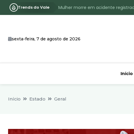
Trends do Vale
Mulher morre em acidente registra
Assassinato com requintes de crueld
RS terá inverno com menos frio, e
sexta-feira, 7 de agosto de 2026
Identificado o jovem assassinado no
CHEIA: Acompanhe o nível atualizad
Início
Início
Estado
Geral