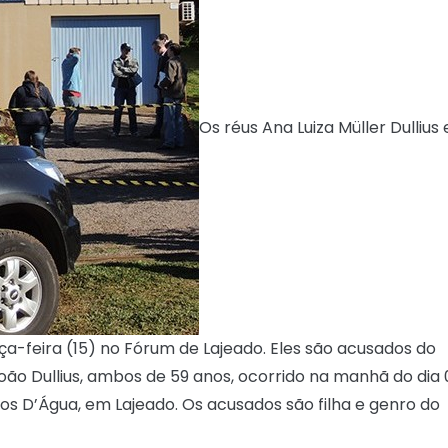
Os réus Ana Luiza Müller Dullius 
ça-feira (15) no Fórum de Lajeado. Eles são acusados do
 João Dullius, ambos de 59 anos, ocorrido na manhã do dia 
hos D’Água, em Lajeado. Os acusados são filha e genro do