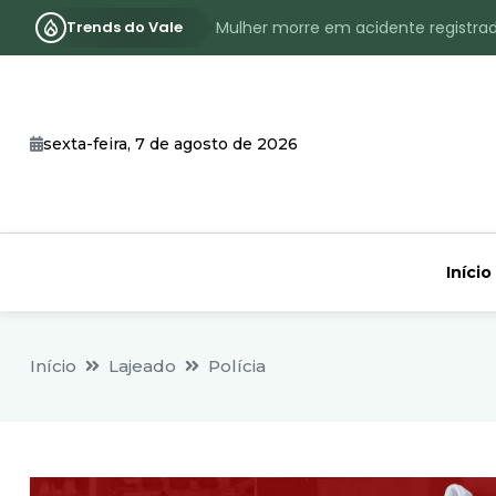
Trends do Vale
Mulher morre em acidente registra
Assassinato com requintes de crueld
RS terá inverno com menos frio, e
sexta-feira, 7 de agosto de 2026
Identificado o jovem assassinado no
CHEIA: Acompanhe o nível atualizad
Início
Início
Lajeado
Polícia