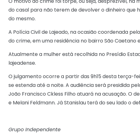
O motivo do crime foi torpe, ou seja, desprezível, n
do casal para não terem de devolver o dinheiro que
do mesmo.
A Polícia Civil de Lajeado, na ocasião coordenada pel
do crime, em uma residência no bairro São Caetano e
Atualmente a mulher está recolhida no Presídio Est
lajeadense.
O julgamento ocorre a partir das 9h15 desta terça-fe
se estenda até a noite. A audiência será presidida pel
João Francisco Ckless Filho atuará na acusação. O de
e Melani Feldmann. Já Stanislau terá do seu lado o d
Grupo Independente