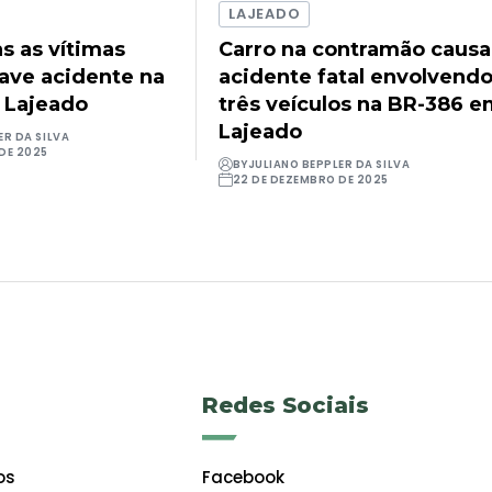
LAJEADO
as as vítimas
Carro na contramão causa
rave acidente na
acidente fatal envolvend
 Lajeado
três veículos na BR-386 
Lajeado
ER DA SILVA
DE 2025
BY
JULIANO BEPPLER DA SILVA
22 DE DEZEMBRO DE 2025
Redes Sociais
os
Facebook