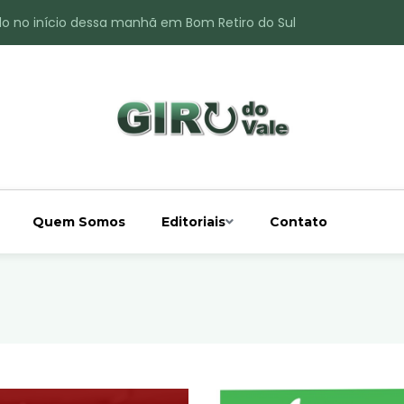
do no início dessa manhã em Bom Retiro do Sul
ade é registrado no interior de Bom Retiro do Sul
 chuva acima da média
 interior de Bom Retiro do Sul
o do Rio Taquari
Quem Somos
Editoriais
Contato