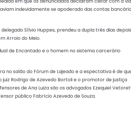
a medida em que os denunciados decidiram ceifar com a vi
 haviam indevidamente se apoderado das contas bancári
o delegado Sílvio Huppes, prendeu a dupla três dias depoi
m Arroio do Meio.
adual de Encantado e o homem no sistema carcerário
ira no salão do Fórum de Lajeado e a espectativa é de qu
o juiz Rodrigo de Azevedo Bortoli e o promotor de justiça
fensores de Ana Luiza são os advogados Ezequiel Vetorett
efensor público Fabrício Azevedo de Souza.