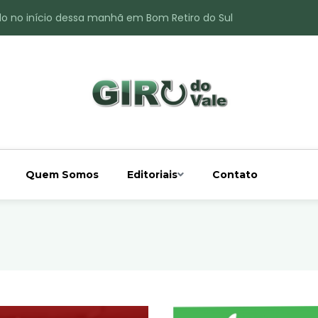
do no início dessa manhã em Bom Retiro do Sul
ade é registrado no interior de Bom Retiro do Sul
 chuva acima da média
 interior de Bom Retiro do Sul
o do Rio Taquari
Quem Somos
Editoriais
Contato