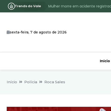
Trends do Vale
Mulher morre em acidente registra
Assassinato com requintes de crueld
RS terá inverno com menos frio, e
sexta-feira, 7 de agosto de 2026
Identificado o jovem assassinado no
CHEIA: Acompanhe o nível atualizad
Início
Início
Polícia
Roca Sales