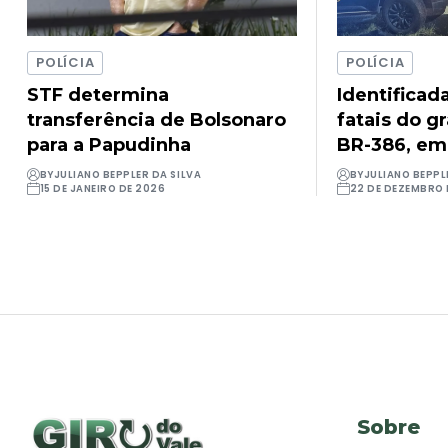
POLÍCIA
POLÍCIA
STF determina
Identificad
transferência de Bolsonaro
fatais do g
para a Papudinha
BR-386, em
BY
JULIANO BEPPLER DA SILVA
BY
JULIANO BEPPL
15 DE JANEIRO DE 2026
22 DE DEZEMBRO 
Sobre