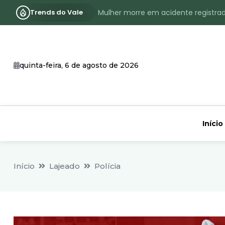
Trends do Vale
Assassinato com requintes de crueld
RS terá inverno com menos frio, e
Identificado o jovem assassinado no
quinta-feira, 6 de agosto de 2026
CHEIA: Acompanhe o nível atualizad
Início
Início
Lajeado
Polícia