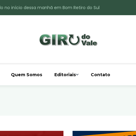
ade é registrado no interior de Bom Retiro do Sul
 chuva acima da média
 interior de Bom Retiro do Sul
o do Rio Taquari
Quem Somos
Editoriais
Contato