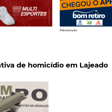
Patrocinado
iva de homicídio em Lajeado