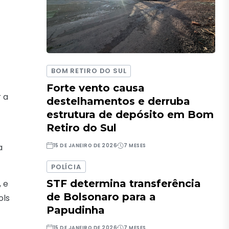
BOM RETIRO DO SUL
Forte vento causa
 a
destelhamentos e derruba
estrutura de depósito em Bom
Retiro do Sul
a
15 DE JANEIRO DE 2026
7 MESES
POLÍCIA
STF determina transferência
, e
de Bolsonaro para a
ols
Papudinha
15 DE JANEIRO DE 2026
7 MESES