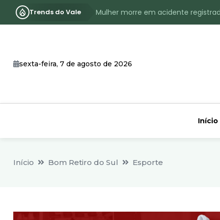
Mulher morre em acidente registra
Trends do Vale
Assassinato com requintes de crueld
RS terá inverno com menos frio, e
Identificado o jovem assassinado no
sexta-feira, 7 de agosto de 2026
CHEIA: Acompanhe o nível atualizad
Início
Início
Bom Retiro do Sul
Esporte