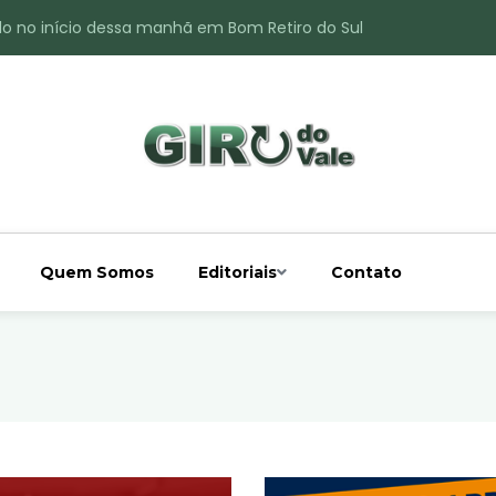
do no início dessa manhã em Bom Retiro do Sul
ade é registrado no interior de Bom Retiro do Sul
 chuva acima da média
 interior de Bom Retiro do Sul
o do Rio Taquari
Quem Somos
Editoriais
Contato