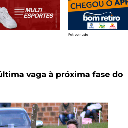
Patrocinado
última vaga à próxima fase do