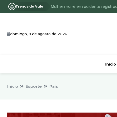
Trends do Vale
Mulher morre em acidente registra
Assassinato com requintes de crueld
RS terá inverno com menos frio, e
domingo, 9 de agosto de 2026
Identificado o jovem assassinado no
CHEIA: Acompanhe o nível atualizad
Início
Início
Esporte
País