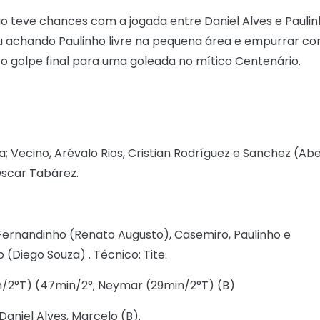
ão teve chances com a jogada entre Daniel Alves e Pauli
zou achando Paulinho livre na pequena área e empurrar c
 o golpe final para uma goleada no mítico Centenário.
va; Vecino, Arévalo Rios, Cristian Rodríguez e Sanchez (Abe
Oscar Tabárez.
; Fernandinho (Renato Augusto), Casemiro, Paulinho e
 (Diego Souza) . Técnico: Tite.
in/2°T) (47min/2°; Neymar (29min/2°T) (B)
Daniel Alves, Marcelo (B).