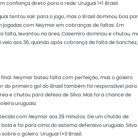
 confiança direto para a rede: Uruguai 1×1 Brasil.
uguai tentou sair para o jogo, mas o Brasil dominou boa pa
em jogadas com Neymar em cobranças de faltas. Em
da falta, levantou na área, Casemiro dominou e chutou, m
uai veio aos 36, quando após cobrança de falta de Sanchez,
 final. Neymar bateu falta com perfeição, mas o goleiro
or do primeiro gol do Brasil também foi responsável para
rea e chutou para defesa de Silva. Mas foi a chance de
oleira uruguaia.
altecida com Neymar aos 29 minutos. De um chutão de
la e foi para cima do sistema defensivo uruguaio. Silva
obre o goleiro: Uruguai 1×3 Brasil.