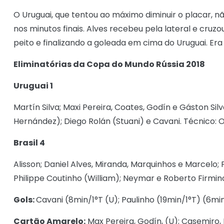
O Uruguai, que tentou ao máximo diminuir o placar, n
nos minutos finais. Alves recebeu pela lateral e cru
peito e finalizando a goleada em cima do Uruguai. Era
Eliminatórias da Copa do Mundo Rússia 2018
Uruguai 1
Martín Silva; Maxi Pereira, Coates, Godín e Gáston Sil
Hernández); Diego Rolán (Stuani) e Cavani. Técnico: 
Brasil 4
Alisson; Daniel Alves, Miranda, Marquinhos e Marcelo
Philippe Coutinho (William); Neymar e Roberto Firmino
Gols:
Cavani (8min/1°T (U); Paulinho (19min/1°T) (6m
Cartão Amarelo:
Max Pereira, Godín, (U); Casemiro, 