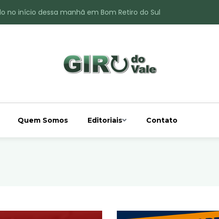
do no início dessa manhã em Bom Retiro do Sul
ade é registrado no interior de Bom Retiro do Sul
 chuva acima da média
 interior de Bom Retiro do Sul
o do Rio Taquari
Quem Somos
Editoriais
Contato