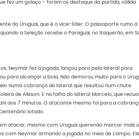
que fez um golaço – foram os destaque da partida, válida
rente do Uruguai, que é o vice-líder. O passaporte rumo à
, quando a Seleção recebe o Paraguai, no Itaquerão, em S
os, Neymar fez a jogada, lançou para pela lateral para
ou para alcançar a bola. Não demorou muito para o Urug
 veio numa cobrança de lateral que resultou num chute
leira de Alisson. E na falha do lateral Marcelo, que recuo
vani aos 7 minutos. O atacante mesmo foi para a cobranç
Centenário lotado.
sa em atacar, mesmo com Uruguai querendo marcar mais 
nutos com Neymar armando a jogada no meio de campo. El