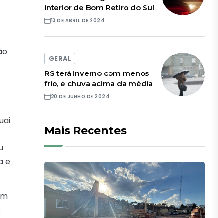
interior de Bom Retiro do Sul
13 DE ABRIL DE 2024
ão
GERAL
RS terá inverno com menos
frio, e chuva acima da média
20 DE JUNHO DE 2024
uai
Mais Recentes
u
a e
um
e