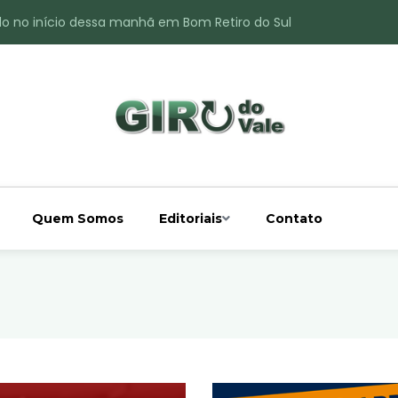
do no início dessa manhã em Bom Retiro do Sul
ade é registrado no interior de Bom Retiro do Sul
 chuva acima da média
 interior de Bom Retiro do Sul
o do Rio Taquari
Quem Somos
Editoriais
Contato