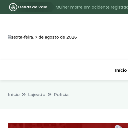
Trends do Vale
Mulher morre em acidente registra
Assassinato com requintes de crueld
RS terá inverno com menos frio, e
sexta-feira, 7 de agosto de 2026
Identificado o jovem assassinado no
CHEIA: Acompanhe o nível atualizad
Início
Início
Lajeado
Polícia