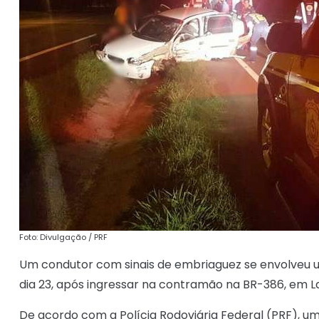
Foto: Divulgação / PRF
Um condutor com sinais de embriaguez se envolveu um
dia 23, após ingressar na contramão na BR-386, em L
De acordo com a Polícia Rodoviária Federal (PRF), 