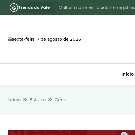
Trends do Vale
Mulher morre em acidente registra
Assassinato com requintes de crueld
RS terá inverno com menos frio, e
sexta-feira, 7 de agosto de 2026
Identificado o jovem assassinado no
CHEIA: Acompanhe o nível atualizad
Início
Início
Estado
Geral