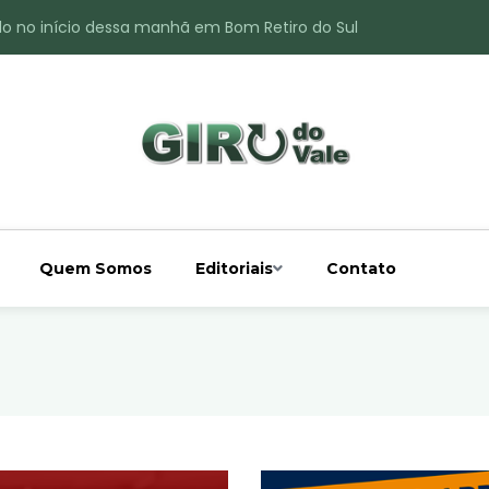
do no início dessa manhã em Bom Retiro do Sul
ade é registrado no interior de Bom Retiro do Sul
 chuva acima da média
 interior de Bom Retiro do Sul
o do Rio Taquari
Quem Somos
Editoriais
Contato