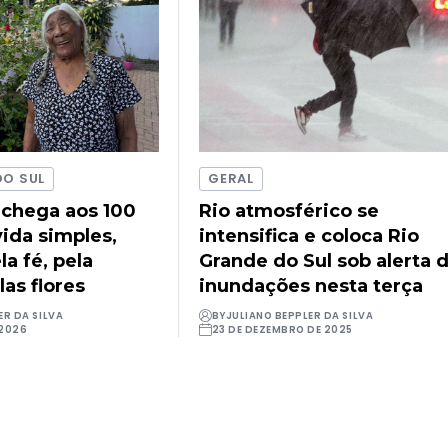
DO SUL
GERAL
 chega aos 100
Rio atmosférico se
ida simples,
intensifica e coloca Rio
a fé, pela
Grande do Sul sob alerta 
las flores
inundações nesta terça
ER DA SILVA
BY
JULIANO BEPPLER DA SILVA
 2026
23 DE DEZEMBRO DE 2025