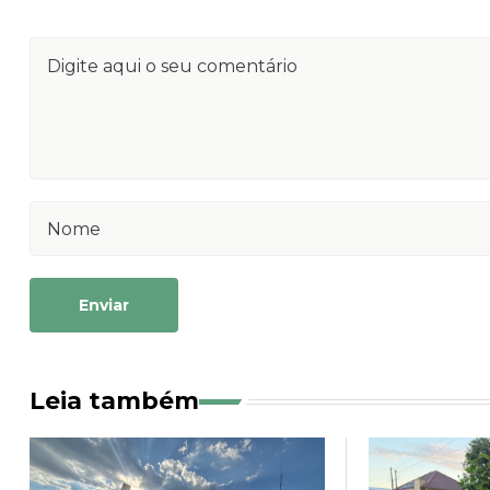
Enviar
Leia também