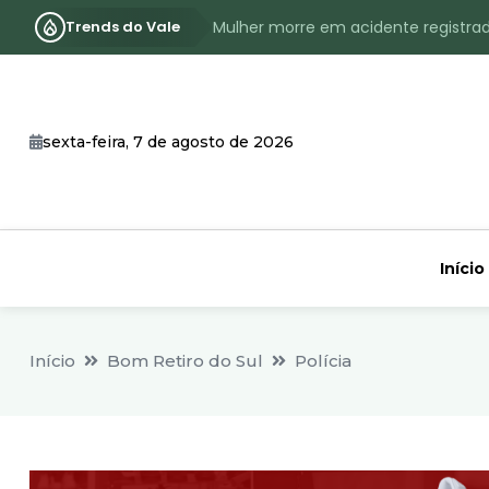
Trends do Vale
Assassinato com requintes de crueld
RS terá inverno com menos frio, e
Identificado o jovem assassinado no
sexta-feira, 7 de agosto de 2026
CHEIA: Acompanhe o nível atualizad
Início
Início
Bom Retiro do Sul
Polícia