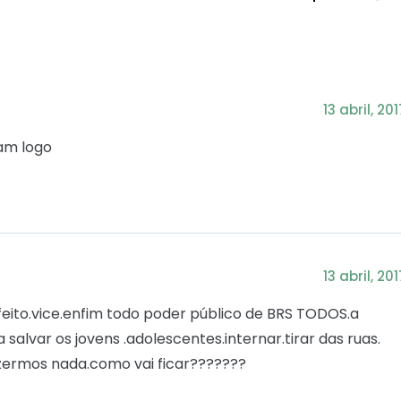
13 abril, 201
am logo
13 abril, 201
feito.vice.enfim todo poder público de BRS TODOS.a
salvar os jovens .adolescentes.internar.tirar das ruas.
fizermos nada.como vai ficar???????