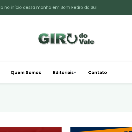
ade é registrado no interior de Bom Retiro do Sul
 chuva acima da média
 interior de Bom Retiro do Sul
o do Rio Taquari
Quem Somos
Editoriais
Contato