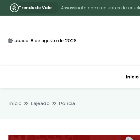
Trends do Vale
Assassinato com requintes de crueld
RS terá inverno com menos frio, e
Identificado o jovem assassinado no
sábado, 8 de agosto de 2026
CHEIA: Acompanhe o nível atualizad
Início
Início
Lajeado
Polícia