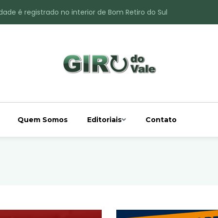
ade é registrado no interior de Bom Retiro do Sul
 chuva acima da média
 interior de Bom Retiro do Sul
o do Rio Taquari
Quem Somos
Editoriais
Contato