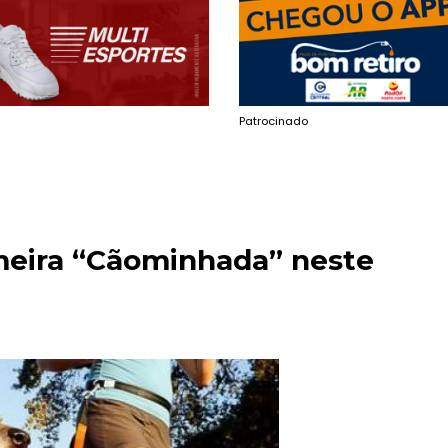
Patrocinado
imeira “Cãominhada” neste