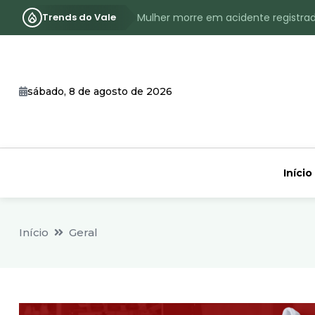
Trends do Vale
Mulher morre em acidente registra
Assassinato com requintes de crueld
RS terá inverno com menos frio, e
sábado, 8 de agosto de 2026
Identificado o jovem assassinado no
CHEIA: Acompanhe o nível atualizad
Início
Início
Geral