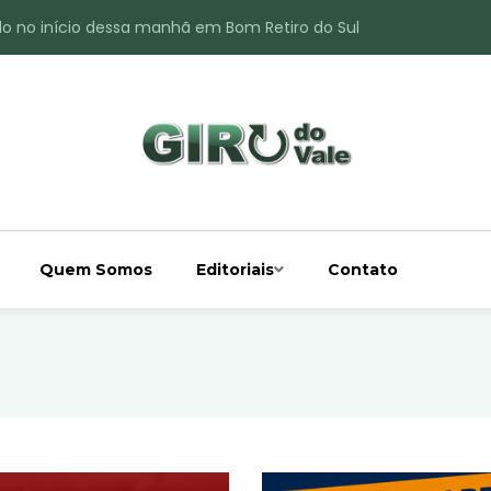
do no início dessa manhã em Bom Retiro do Sul
ade é registrado no interior de Bom Retiro do Sul
 chuva acima da média
 interior de Bom Retiro do Sul
o do Rio Taquari
Quem Somos
Editoriais
Contato