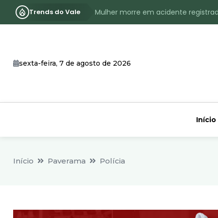
Trends do Vale
Mulher morre em acidente registra
Assassinato com requintes de crueld
RS terá inverno com menos frio, e
sexta-feira, 7 de agosto de 2026
Identificado o jovem assassinado no
CHEIA: Acompanhe o nível atualizad
Início
Início
Paverama
Polícia