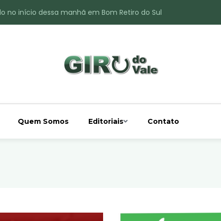
do no início dessa manhã em Bom Retiro do Sul
ade é registrado no interior de Bom Retiro do Sul
 chuva acima da média
 interior de Bom Retiro do Sul
o do Rio Taquari
Quem Somos
Editoriais
Contato