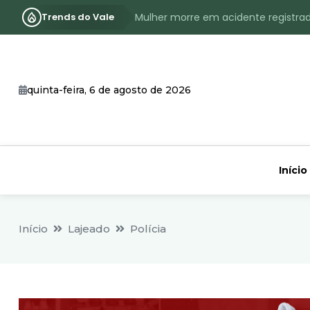
Trends do Vale
Mulher morre em acidente registra
Assassinato com requintes de crueld
RS terá inverno com menos frio, e
quinta-feira, 6 de agosto de 2026
Identificado o jovem assassinado no
CHEIA: Acompanhe o nível atualizad
Início
Início
Lajeado
Polícia