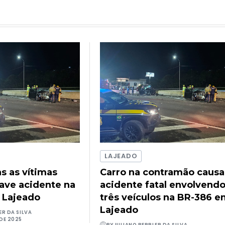
LAJEADO
as as vítimas
Carro na contramão causa
rave acidente na
acidente fatal envolvend
 Lajeado
três veículos na BR-386 
Lajeado
ER DA SILVA
DE 2025
BY
JULIANO BEPPLER DA SILVA