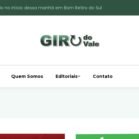
do no início dessa manhã em Bom Retiro do Sul
ade é registrado no interior de Bom Retiro do Sul
 chuva acima da média
 interior de Bom Retiro do Sul
o do Rio Taquari
Quem Somos
Editoriais
Contato