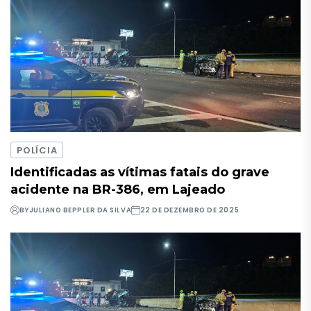
POLÍCIA
Identificadas as vítimas fatais do grave
acidente na BR-386, em Lajeado
BY
JULIANO BEPPLER DA SILVA
22 DE DEZEMBRO DE 2025