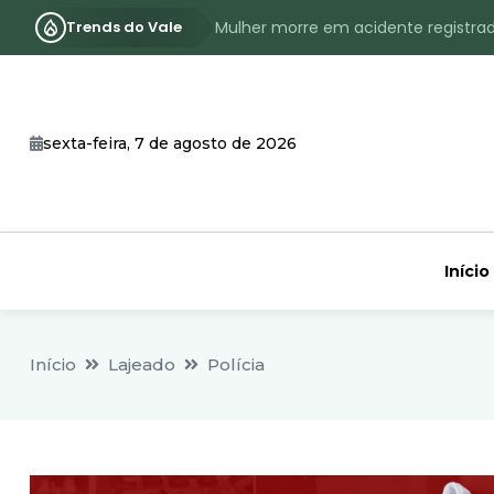
Trends do Vale
Mulher morre em acidente registra
Assassinato com requintes de crueld
RS terá inverno com menos frio, e
sexta-feira, 7 de agosto de 2026
Identificado o jovem assassinado no
CHEIA: Acompanhe o nível atualizad
Início
Início
Lajeado
Polícia