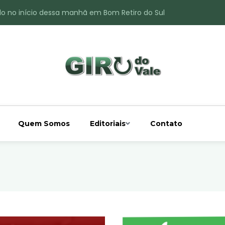
do no início dessa manhã em Bom Retiro do Sul
ade é registrado no interior de Bom Retiro do Sul
 chuva acima da média
 interior de Bom Retiro do Sul
o do Rio Taquari
Quem Somos
Editoriais
Contato