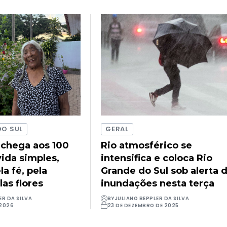
DO SUL
GERAL
 chega aos 100
Rio atmosférico se
ida simples,
intensifica e coloca Rio
a fé, pela
Grande do Sul sob alerta 
las flores
inundações nesta terça
ER DA SILVA
BY
JULIANO BEPPLER DA SILVA
 2026
23 DE DEZEMBRO DE 2025