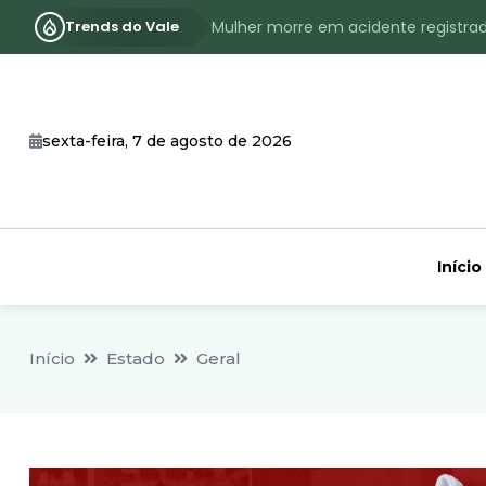
Trends do Vale
Mulher morre em acidente registra
Assassinato com requintes de crueld
RS terá inverno com menos frio, e
sexta-feira, 7 de agosto de 2026
Identificado o jovem assassinado no
CHEIA: Acompanhe o nível atualizad
Início
Início
Estado
Geral