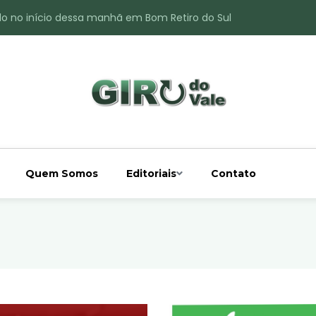
do no início dessa manhã em Bom Retiro do Sul
ade é registrado no interior de Bom Retiro do Sul
 chuva acima da média
 interior de Bom Retiro do Sul
o do Rio Taquari
Quem Somos
Editoriais
Contato