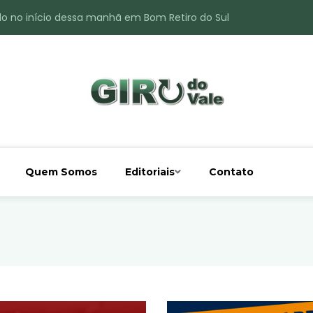
do no início dessa manhã em Bom Retiro do Sul
ade é registrado no interior de Bom Retiro do Sul
 chuva acima da média
 interior de Bom Retiro do Sul
o do Rio Taquari
Quem Somos
Editoriais
Contato