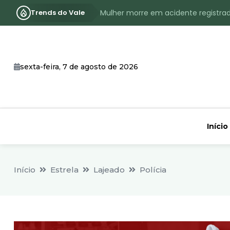
Trends do Vale
Mulher morre em acidente registra
Assassinato com requintes de crueld
RS terá inverno com menos frio, e
sexta-feira, 7 de agosto de 2026
Identificado o jovem assassinado no
CHEIA: Acompanhe o nível atualizad
Início
Início
Estrela
Lajeado
Polícia