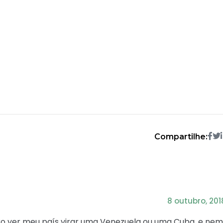
Compartilhe:
8 outubro, 201
ro ver meu país virar uma Venezuela ou uma Cuba, e ne