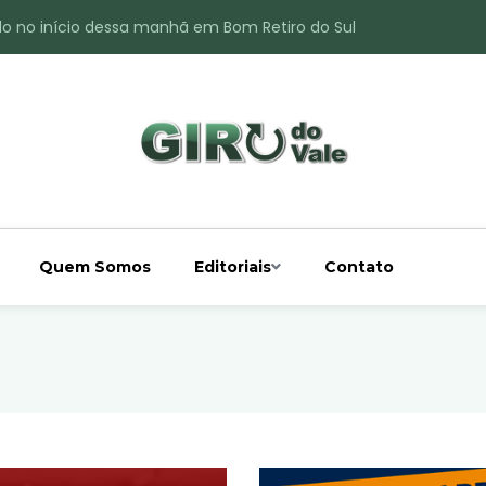
do no início dessa manhã em Bom Retiro do Sul
ade é registrado no interior de Bom Retiro do Sul
 chuva acima da média
 interior de Bom Retiro do Sul
o do Rio Taquari
Quem Somos
Editoriais
Contato