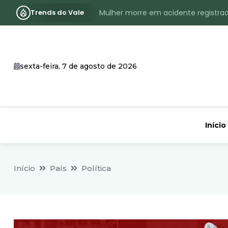
Trends do Vale
Mulher morre em acidente registra
Assassinato com requintes de crueld
RS terá inverno com menos frio, e
sexta-feira, 7 de agosto de 2026
Identificado o jovem assassinado no
CHEIA: Acompanhe o nível atualizad
Início
Início
País
Política