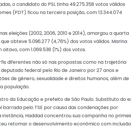
das, o candidato do PSL tinha 49.275.358 votos válidos
Gomes (PDT) ficou na terceira posição, com 13.344.074
mas eleições (2002, 2006, 2010 e 2014), amargou a quarta
que obteve 5.096.277 (4,76%) dos votos válidos. Marina
 oitavo, com 1.069.538 (1%) dos votos.
is diferentes não só nas propostas como na trajetória
i deputado federal pelo Rio de Janeiro por 27 anos e
tões de gênero, sexualidade e direitos humanos, além de
da população.
stro da Educação e prefeito de São Paulo. Substituto do e
a foi barrada pelo TSE por causa das condenações por
a instância, Haddad concentrou sua campanha no primei
meteu retomar o desenvolvimento econômico com inclusã