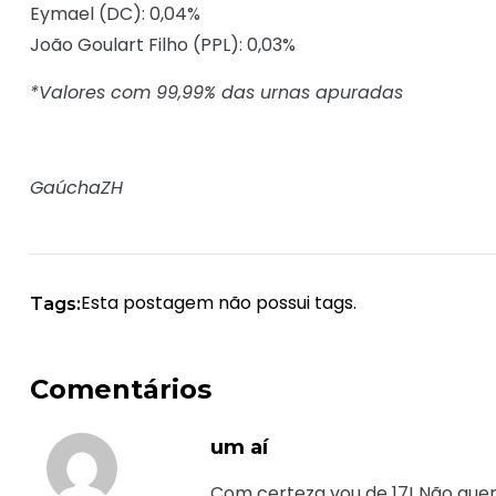
Eymael (DC): 0,04%
João Goulart Filho (PPL): 0,03%
*Valores com 99,99% das urnas apuradas
GaúchaZH
Esta postagem não possui tags.
Tags:
Comentários
um aí
Com certeza vou de 17! Não que